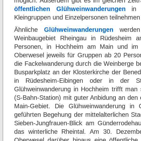
möglich. Außerdem gibt es im gleichen Zei
öffentlichen Glühweinwanderungen
in N
Kleingruppen und Einzelpersonen teilnehmen
Ähnliche
Glühweinwanderungen
werden
Weinbaugebiet Rheingau in Rüdesheim 
Personen, in Hochheim am Main und im We
Oberwesel jeweils für Gruppen ab 20 Person
die Fackelwanderung durch die Weinberge be
Busparkplatz an der Klosterkirche der Benedi
in Rüdesheim-Eibingen oder in der S
Glühweinwanderung in Hochheim trifft man
(S-Bahn-Station) mit guter Anbidung an den 
Main-Gebiet. Die Glühweinwanderung in O
geführten Begehung der mittelalterlichen St
Sieben-Jungfrauen-Blick am Günderrodehaus
das winterliche Rheintal. Am 30. Dezemb
Oberwesel darüber hinaus eine öffentliche